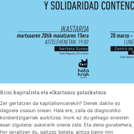
Krisi kapitalista eta elkartasun gatazkatsua
Zer gertatzen da kapitalismoarekin? Denek dakite ez
dagoela osasun onean. Hala ere, zaila da diagnostiko
konbentzigarriak aurkitzea. Inork ez du gehiago sinesten
esan zigutena: aukerarik onena zela. Eta dena gorabehera,
hor jarraitzen du, gaitzez beteta, aintza baino min