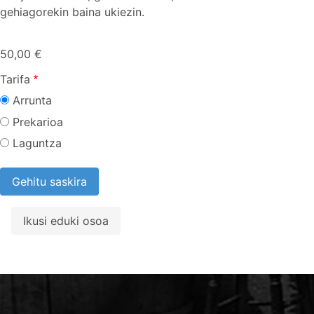
gehiagorekin baina ukiezin.
50,00 €
Tarifa
Arrunta
Prekarioa
Laguntza
Ikusi eduki osoa